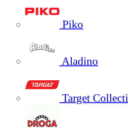
Piko
Aladino
Target Collect