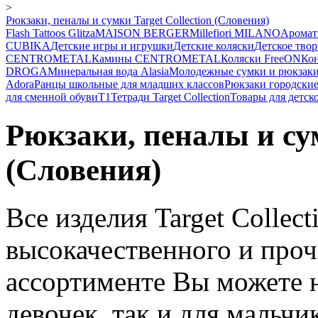
>
Рюкзаки, пеналы и сумки Target Collection (Словения)
Flash Tattoos Glitza
MAISON BERGER
Millefiori MILANO
Аромат
CUBIKA
Детские игры и игрушки
Детские коляски
Детское твор
CENTROMETAL
Камины CENTROMETAL
Коляски FreeON
Ко
DROGA
Минеральная вода Alasia
Молодежные сумки и рюкзак
Adora
Ранцы школьные для младших классов
Рюкзаки городски
для сменной обуви
Т1
Тетради Target Collection
Товары для детск
Рюкзаки, пеналы и сум
(Словения)
Все изделия Target Collect
высокачественного и проч
ассортименте Вы можете 
девочек, так и для мальчи