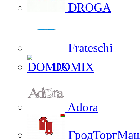
DROGA
Frateschi
DOMIX
Adora
ГродТоргМа