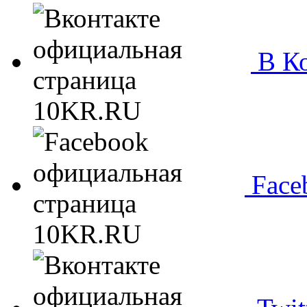
В Ко
Face