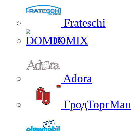
Frateschi
DOMIX
Adora
ГродТоргМа