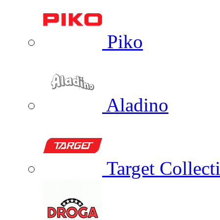
Piko
Aladino
Target Collect