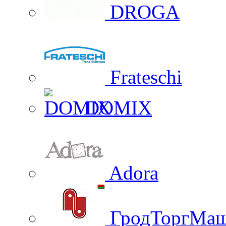
DROGA
Frateschi
DOMIX
Adora
ГродТоргМа