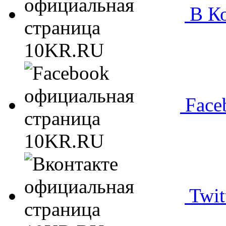
В Ко
Face
Twit