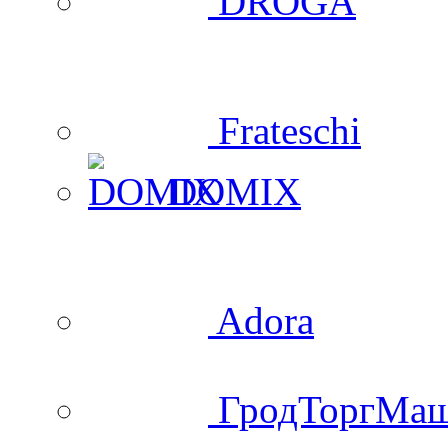
DROGA
Frateschi
DOMIX
Adora
ГродТоргМа