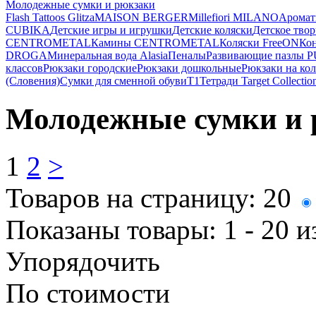
Молодежные сумки и рюкзаки
Flash Tattoos Glitza
MAISON BERGER
Millefiori MILANO
Аромат
CUBIKA
Детские игры и игрушки
Детские коляски
Детское твор
CENTROMETAL
Камины CENTROMETAL
Коляски FreeON
Ко
DROGA
Минеральная вода Alasia
Пеналы
Развивающие пазлы 
классов
Рюкзаки городские
Рюкзаки дошкольные
Рюкзаки на ко
(Словения)
Сумки для сменной обуви
Т1
Тетради Target Collectio
Молодежные сумки и 
1
2
>
Товаров на страницу:
20
Показаны товары:
1 - 20
и
Упорядочить
По стоимости