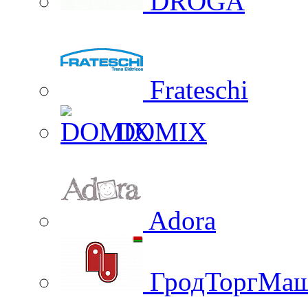
DROGA
Frateschi
DOMIX
Adora
ГродТоргМа