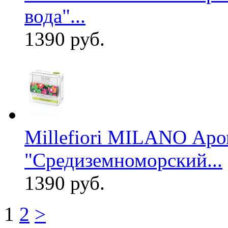
вода"...
1390 руб.
Millefiori MILANO Аром
"Средиземноморский...
1390 руб.
1
2
>