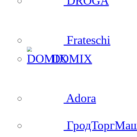
DROGA
Frateschi
DOMIX
Adora
ГродТоргМа